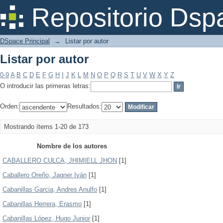
Listar por autor
Repositorio Dsp
DSpace Principal
→
Listar por autor
Listar por autor
0-9
A
B
C
D
E
F
G
H
I
J
K
L
M
N
O
P
Q
R
S
T
U
V
W
X
Y
Z
O introducir las primeras letras:
Orden:
Resultados:
Mostrando ítems 1-20 de 173
Nombre de los autores
CABALLERO CULCA, JHIMIELL JHON
[1]
Caballero Oreño, Jagner Iván
[1]
Cabanillas Garcia, Andres Anulfo
[1]
Cabanillas Herrera, Erasmo
[1]
Cabanillas López, Hugo Junior
[1]