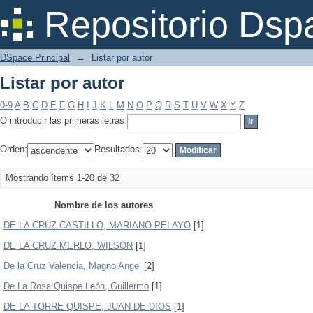
Listar por autor
Repositorio Dsp
DSpace Principal
→
Listar por autor
Listar por autor
0-9
A
B
C
D
E
F
G
H
I
J
K
L
M
N
O
P
Q
R
S
T
U
V
W
X
Y
Z
O introducir las primeras letras:
Orden:
Resultados:
Mostrando ítems 1-20 de 32
Nombre de los autores
DE LA CRUZ CASTILLO, MARIANO PELAYO
[1]
DE LA CRUZ MERLO, WILSON
[1]
De la Cruz Valencia, Magno Angel
[2]
De La Rosa Quispe León, Guillermo
[1]
DE LA TORRE QUISPE, JUAN DE DIOS
[1]