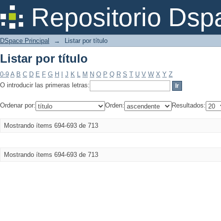
Listar por título
Repositorio Dsp
DSpace Principal
→
Listar por título
Listar por título
0-9
A
B
C
D
E
F
G
H
I
J
K
L
M
N
O
P
Q
R
S
T
U
V
W
X
Y
Z
O introducir las primeras letras:
Ordenar por:
Orden:
Resultados:
Mostrando ítems 694-693 de 713
Mostrando ítems 694-693 de 713