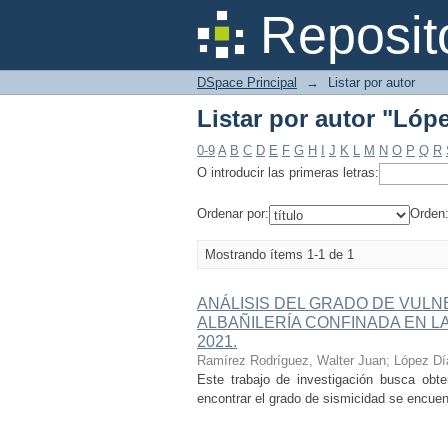
Listar por autor "Lóp
Reposit
DSpace Principal
→
Listar por autor
Listar por autor "Lóp
0-9
A
B
C
D
E
F
G
H
I
J
K
L
M
N
O
P
Q
R
O introducir las primeras letras:
Ordenar por:
Orden
Mostrando ítems 1-1 de 1
ANÁLISIS DEL GRADO DE VULNE
ALBAÑILERÍA CONFINADA EN LA
2021.
Ramírez Rodríguez, Walter Juan
;
López Dí
Este trabajo de investigación busca obte
encontrar el grado de sismicidad se encuen