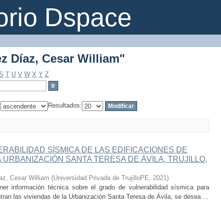
ez Díaz, Cesar William"
orio Dspace
ez Díaz, Cesar William"
S
T
U
V
W
X
Y
Z
:
Resultados:
RABILIDAD SÍSMICA DE LAS EDIFICACIONES DE
 URBANIZACIÓN SANTA TERESA DE ÁVILA, TRUJILLO,
az, Cesar William
(
Universidad Privada de TrujilloPE
,
2021
)
ner información técnica sobre el grado de vulnerabilidad sísmica para
tran las viviendas de la Urbanización Santa Teresa de Ávila, se desea ...