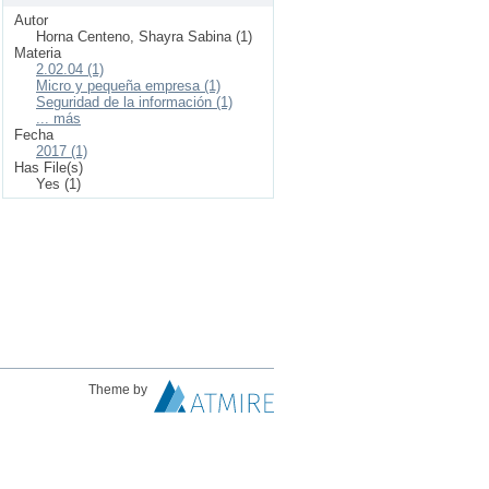
Autor
Horna Centeno, Shayra Sabina (1)
Materia
2.02.04 (1)
Micro y pequeña empresa (1)
Seguridad de la información (1)
... más
Fecha
2017 (1)
Has File(s)
Yes (1)
Theme by