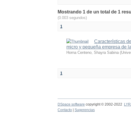
Mostrando 1 de un total de 1 resu
(0.003 segundos)
1
Características d
micro y pequeña empresa de la p
Horna Centeno, Shayra Sabina
(
Unive
1
DSpace software
copyright © 2002-2022
LYR
Contacto
|
Sugerencias