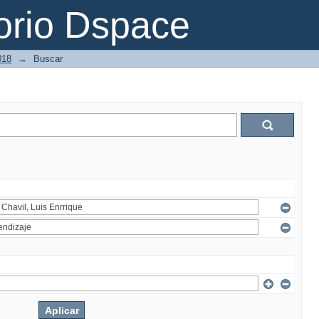
orio Dspace
018
→
Buscar