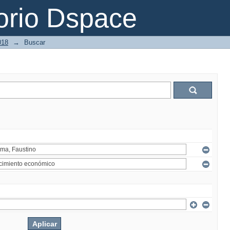
orio Dspace
018
→
Buscar