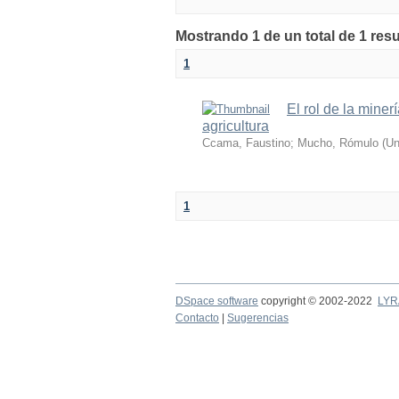
Mostrando 1 de un total de 1 res
1
El rol de la miner
agricultura
Ccama, Faustino
;
Mucho, Rómulo
(
Un
1
DSpace software
copyright © 2002-2022
LYR
Contacto
|
Sugerencias