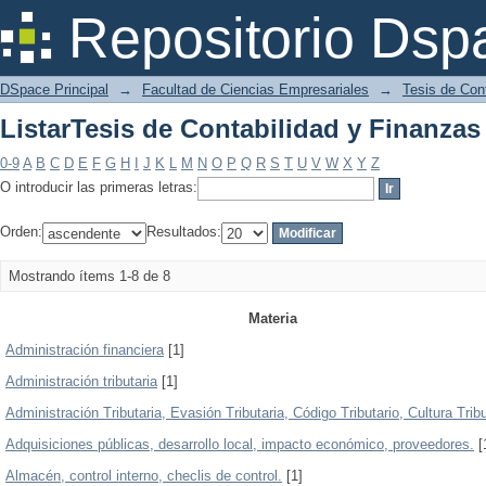
ListarTesis de Contabilidad y Finanzas
Repositorio Dsp
DSpace Principal
→
Facultad de Ciencias Empresariales
→
Tesis de Con
ListarTesis de Contabilidad y Finanzas
0-9
A
B
C
D
E
F
G
H
I
J
K
L
M
N
O
P
Q
R
S
T
U
V
W
X
Y
Z
O introducir las primeras letras:
Orden:
Resultados:
Mostrando ítems 1-8 de 8
Materia
Administración financiera
[1]
Administración tributaria
[1]
Administración Tributaria, Evasión Tributaria, Código Tributario, Cultura Tribu
Adquisiciones públicas, desarrollo local, impacto económico, proveedores.
[
Almacén, control interno, checlis de control.
[1]