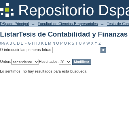
ListarTesis de Contabilidad y Finanzas
Repositorio Dsp
DSpace Principal
→
Facultad de Ciencias Empresariales
→
Tesis de Con
ListarTesis de Contabilidad y Finanzas
0-9
A
B
C
D
E
F
G
H
I
J
K
L
M
N
O
P
Q
R
S
T
U
V
W
X
Y
Z
O introducir las primeras letras:
Orden:
Resultados:
Lo sentimos, no hay resultados para esta búsqueda.