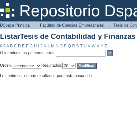
ListarTesis de Contabilidad y Finanzas
Repositorio Dsp
DSpace Principal
→
Facultad de Ciencias Empresariales
→
Tesis de Con
ListarTesis de Contabilidad y Finanzas
0-9
A
B
C
D
E
F
G
H
I
J
K
L
M
N
O
P
Q
R
S
T
U
V
W
X
Y
Z
O introducir las primeras letras:
Orden:
Resultados:
Lo sentimos, no hay resultados para esta búsqueda.