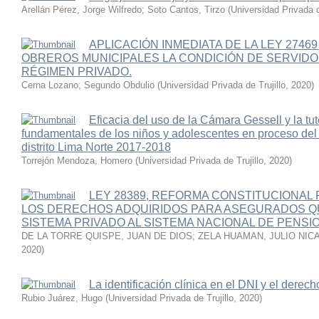
Arellán Pérez, Jorge Wilfredo
;
Soto Cantos, Tirzo
(
Universidad Privada d
APLICACIÓN INMEDIATA DE LA LEY 2746
OBREROS MUNICIPALES LA CONDICIÓN DE SERVIDO
RÉGIMEN PRIVADO.
Cerna Lozano, Segundo Obdulio
(
Universidad Privada de Trujillo
,
2020
)
Eficacia del uso de la Cámara Gessell y la tu
fundamentales de los niños y adolescentes en proceso del d
distrito Lima Norte 2017-2018
Torrejón Mendoza, Homero
(
Universidad Privada de Trujillo
,
2020
)
LEY 28389, REFORMA CONSTITUCIONAL 
LOS DERECHOS ADQUIRIDOS PARA ASEGURADOS 
SISTEMA PRIVADO AL SISTEMA NACIONAL DE PENSI
DE LA TORRE QUISPE, JUAN DE DIOS
;
ZELA HUAMAN, JULIO NIC
2020
)
La identificación clínica en el DNI y el derech
Rubio Juárez, Hugo
(
Universidad Privada de Trujillo
,
2020
)