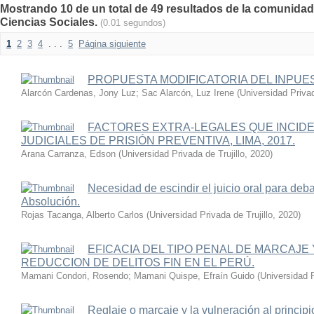
Mostrando 10 de un total de 49 resultados de la comunidad
Ciencias Sociales.
(0.01 segundos)
1
2
3
4
. . .
5
Página siguiente
PROPUESTA MODIFICATORIA DEL INPUE
Alarcón Cardenas, Jony Luz
;
Sac Alarcón, Luz Irene
(
Universidad Privad
FACTORES EXTRA-LEGALES QUE INCID
JUDICIALES DE PRISIÓN PREVENTIVA, LIMA, 2017.
Arana Carranza, Edson
(
Universidad Privada de Trujillo
,
2020
)
Necesidad de escindir el juicio oral para debat
Absolución.
Rojas Tacanga, Alberto Carlos
(
Universidad Privada de Trujillo
,
2020
)
EFICACIA DEL TIPO PENAL DE MARCAJE 
REDUCCION DE DELITOS FIN EN EL PERÚ.
Mamani Condori, Rosendo
;
Mamani Quispe, Efraín Guido
(
Universidad P
Reglaje o marcaje y la vulneración al princip