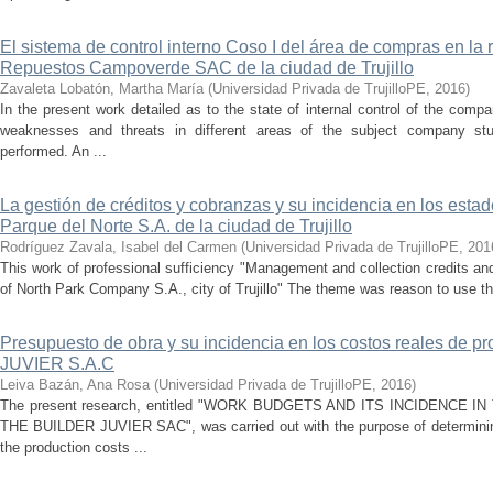
El sistema de control interno Coso I del área de compras en la 
Repuestos Campoverde SAC de la ciudad de Trujillo
Zavaleta Lobatón, Martha María
(
Universidad Privada de TrujilloPE
,
2016
)
In the present work detailed as to the state of internal control of the c
weaknesses and threats in different areas of the subject company st
performed. An ...
La gestión de créditos y cobranzas y su incidencia en los esta
Parque del Norte S.A. de la ciudad de Trujillo
Rodríguez Zavala, Isabel del Carmen
(
Universidad Privada de TrujilloPE
,
201
This work of professional sufficiency "Management and collection credits and
of North Park Company S.A., city of Trujillo" The theme was reason to use th
Presupuesto de obra y su incidencia en los costos reales de pr
JUVIER S.A.C
Leiva Bazán, Ana Rosa
(
Universidad Privada de TrujilloPE
,
2016
)
The present research, entitled "WORK BUDGETS AND ITS INCIDENCE
THE BUILDER JUVIER SAC", was carried out with the purpose of determining
the production costs ...