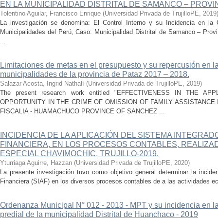
EN LA MUNICIPALIDAD DISTRITAL DE SAMANCO – PROVIN
Tolentino Aguilar, Francisco Enrique
(
Universidad Privada de TrujilloPE
,
2019
La investigación se denomina: El Control Interno y su Incidencia en la 
Municipalidades del Perú, Caso: Municipalidad Distrital de Samanco – Provi
...
Limitaciones de metas en el presupuesto y su repercusión en la
municipalidades de la provincia de Pataz 2017 – 2018.
Salazar Acosta, Ingrid Nathalí
(
Universidad Privada de TrujilloPE
,
2019
)
The present research work entitled "EFFECTIVENESS IN THE A
OPPORTUNITY IN THE CRIME OF OMISSION OF FAMILY ASSISTANCE
FISCALIA - HUAMACHUCO PROVINCE OF SANCHEZ ...
INCIDENCIA DE LA APLICACIÓN DEL SISTEMA INTEGRAD
FINANCIERA, EN LOS PROCESOS CONTABLES, REALIZA
ESPECIAL CHAVIMOCHIC, TRUJILLO-2019.
Yturriaga Aguirre, Hazzan
(
Universidad Privada de TrujilloPE
,
2020
)
La presente investigación tuvo como objetivo general determinar la incide
Financiera (SIAF) en los diversos procesos contables de a las actividades ec
Ordenanza Municipal N° 012 - 2013 - MPT y su incidencia en l
predial de la municipalidad Distrital de Huanchaco - 2019