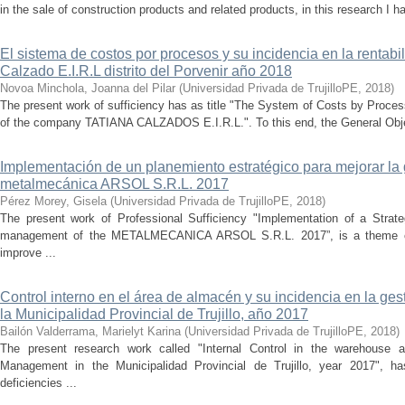
in the sale of construction products and related products, in this research I h
El sistema de costos por procesos y su incidencia en la rentab
Calzado E.I.R.L distrito del Porvenir año 2018
Novoa Minchola, Joanna del Pilar
(
Universidad Privada de TrujilloPE
,
2018
)
The present work of sufficiency has as title "The System of Costs by Processe
of the company TATIANA CALZADOS E.I.R.L.". To this end, the General Objec
Implementación de un planemiento estratégico para mejorar la 
metalmecánica ARSOL S.R.L. 2017
Pérez Morey, Gisela
(
Universidad Privada de TrujilloPE
,
2018
)
The present work of Professional Sufficiency "Implementation of a Strate
management of the METALMECANICA ARSOL S.R.L. 2017”, is a theme ch
improve ...
Control interno en el área de almacén y su incidencia en la ge
la Municipalidad Provincial de Trujillo, año 2017
Bailón Valderrama, Marielyt Karina
(
Universidad Privada de TrujilloPE
,
2018
)
The present research work called "Internal Control in the warehouse 
Management in the Municipalidad Provincial de Trujillo, year 2017", 
deficiencies ...