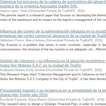
Optimizar los procesos de la cadena de suministros del almacén
logística de la empresa Asociados Gadiel SRL
Aquino López, Keila
(
Universidad Privada de TrujilloPE
,
2016
)
The present report is a research paper that focuses on developing the theme
chain of the warehouse and its impact on the logistics management of the c
Influencia del control de la administración tributaria en la evas
empresas del centro comercial albarracín de la ciudad de Trujil
Valdiviezo Ponce, Marco Antonio
(
Universidad Privada de TrujilloPE
,
2016
)
Tax Evasion is a problem that exists in most countries, especially in l
consciousness, the structure of the tax system is not adequate, etc., Affecti
Gestión de cobranza y su influencia en la situación económica 
Autos Nor Motores S.A.C en la ciudad de Trujillo
Azabache Herrera, Kerly Silvana
(
Universidad Privada de TrujilloPE
,
2016
)
This Research Paper titled "Collection Management and its Influence on the 
Autos Nor Motores S.A.C Company in the City of Trujillo". It has been develo
Presupuesto maestro y su incidencia en la rentabilidad de la 
distrito Alto Trujillo año 2016
Escobedo Espinola, Diana Marisol
(
Universidad Privada de TrujilloPE
,
2016
)
This research aims to design a Strategic Financial Plan, in order to increas