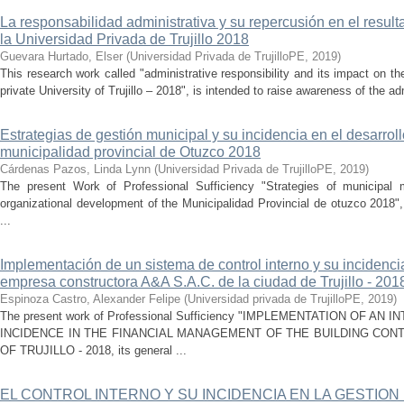
La responsabilidad administrativa y su repercusión en el result
la Universidad Privada de Trujillo 2018
Guevara Hurtado, Elser
(
Universidad Privada de TrujilloPE
,
2019
)
This research work called "administrative responsibility and its impact on 
private University of Trujillo – 2018", is intended to raise awareness of the adm
Estrategias de gestión municipal y su incidencia en el desarrol
municipalidad provincial de Otuzco 2018
Cárdenas Pazos, Linda Lynn
(
Universidad Privada de TrujilloPE
,
2019
)
The present Work of Professional Sufficiency "Strategies of municipal
organizational development of the Municipalidad Provincial de otuzco 2018"
...
Implementación de un sistema de control interno y su incidencia
empresa constructora A&A S.A.C. de la ciudad de Trujillo - 201
Espinoza Castro, Alexander Felipe
(
Universidad privada de TrujilloPE
,
2019
)
The present work of Professional Sufficiency "IMPLEMENTATION OF A
INCIDENCE IN THE FINANCIAL MANAGEMENT OF THE BUILDING CONTR
OF TRUJILLO - 2018, its general ...
EL CONTROL INTERNO Y SU INCIDENCIA EN LA GESTION