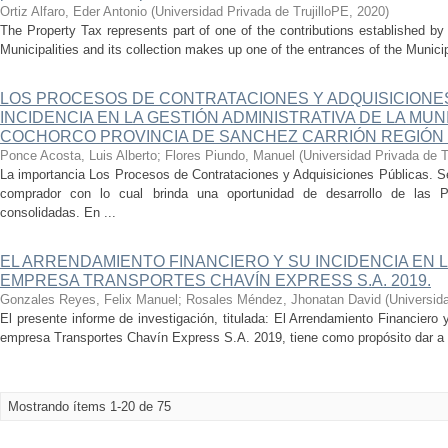
Ortiz Alfaro, Eder Antonio
(
Universidad Privada de TrujilloPE
,
2020
)
The Property Tax represents part of one of the contributions established b
Municipalities and its collection makes up one of the entrances of the Municipa
LOS PROCESOS DE CONTRATACIONES Y ADQUISICIONES
INCIDENCIA EN LA GESTIÓN ADMINISTRATIVA DE LA MUN
COCHORCO PROVINCIA DE SANCHEZ CARRIÓN REGIÓN LA
Ponce Acosta, Luis Alberto
;
Flores Piundo, Manuel
(
Universidad Privada de T
La importancia Los Procesos de Contrataciones y Adquisiciones Públicas. Se
comprador con lo cual brinda una oportunidad de desarrollo de la
consolidadas. En ...
EL ARRENDAMIENTO FINANCIERO Y SU INCIDENCIA EN L
EMPRESA TRANSPORTES CHAVÍN EXPRESS S.A. 2019.
Gonzales Reyes, Felix Manuel
;
Rosales Méndez, Jhonatan David
(
Universida
El presente informe de investigación, titulada: El Arrendamiento Financiero 
empresa Transportes Chavín Express S.A. 2019, tiene como propósito dar a co
Mostrando ítems 1-20 de 75