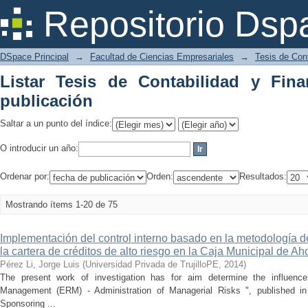
Listar Tesis de Contabilidad y Finanza
Repositorio Dsp
DSpace Principal
→
Facultad de Ciencias Empresariales
→
Tesis de Con
Listar Tesis de Contabilidad y Fin
publicación
Saltar a un punto del índice:
O introducir un año:
Ordenar por:
Orden:
Resultados:
Mostrando ítems 1-20 de 75
Implementación del control interno basado en la metodología d
la cartera de créditos de alto riesgo en la Caja Municipal de Ah
Pérez Li, Jorge Luis
(
Universidad Privada de TrujilloPE
,
2014
)
The present work of investigation has for aim determine the influenc
Management (ERM) - Administration of Managerial Risks ", published i
Sponsoring ...