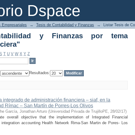
ilidad y Finanzas por tema "Administra
orio Dspace
s Empresariales
→
Tesis de Contabilidad y Finanzas
→
Listar Tesis de C
ntabilidad y Finanzas por tema
ciera"
S
T
U
V
W
X
Y
Z
:
Resultados:
 integrado de administración financiera – siaf, en la
ud Rímac – San Martín de Porres-Los Olivos
e García, Jonathan Arturo
(
Universidad Privada de TrujilloPE
,
28/02/17
)
 overall objective that the implementation of Integrated Financial
ntegration accounting Health Network Rima-San Martin de Pores- Los