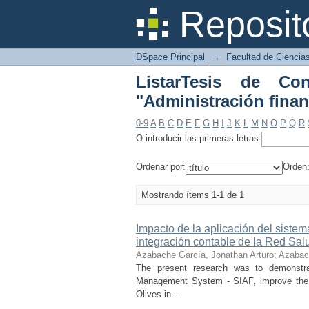
ListarTesis de Contab
Reposit
DSpace Principal
→
Facultad de Ciencia
ListarTesis de Co
"Administración finan
0-9
A
B
C
D
E
F
G
H
I
J
K
L
M
N
O
P
Q
R
O introducir las primeras letras:
Ordenar por:
Orden
Mostrando ítems 1-1 de 1
Impacto de la aplicación del sistema
integración contable de la Red Sal
Azabache García, Jonathan Arturo
;
Azabach
The present research was to demonstrate
Management System - SIAF, improve the i
Olives in ...