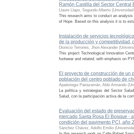
Ramón Castilla del Sector Central 
Llaure Llapo, Segundo Alberto
(
Universidad
This research aims to conduct an analysis 
of Hope. Based on this analysis it is to est
Instalación de servicios tecnológic
de la producción y competitividad, di
Dionicio Terrones, Jhon Alexander
(
Univers
This project Technological Innovation Centr
footwear and related; with emphasis on PYME
El proyecto de construcción de un p
población del centro poblado de ch
Apaéstegui Pairazamán, Aldo Armando
(
Un
La política y estrategias del Sector Salu
Salud, con la participación activa de la com
Evaluación del estado de preservaci
mercado Santa Rosa El Bosque - av
condición del pavimento PCI, año 
Sánchez Chávez, Adolfo Emilio
(
Universida
In this research work on Calle Rafael San