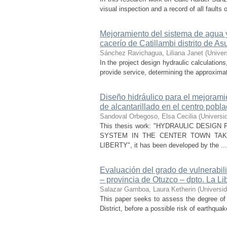
visual inspection and a record of all faults 
Mejoramiento del sistema de agua y
cacerío de Catillambi distrito de 
Sánchez Ravichagua, Liliana Janet
(
Univer
In the project design hydraulic calculation
provide service, determining the approxima
Diseño hidráulico para el mejorami
de alcantarillado en el centro pob
Sandoval Orbegoso, Elsa Cecilia
(
Universi
This thesis work: "HYDRAULIC DESI
SYSTEM IN THE CENTER TOWN TAKES L
LIBERTY", it has been developed by the ...
Evaluación del grado de vulnerabili
– provincia de Otuzco – dpto. La Li
Salazar Gamboa, Laura Ketherin
(
Universid
This paper seeks to assess the degree of
District, before a possible risk of earthqua