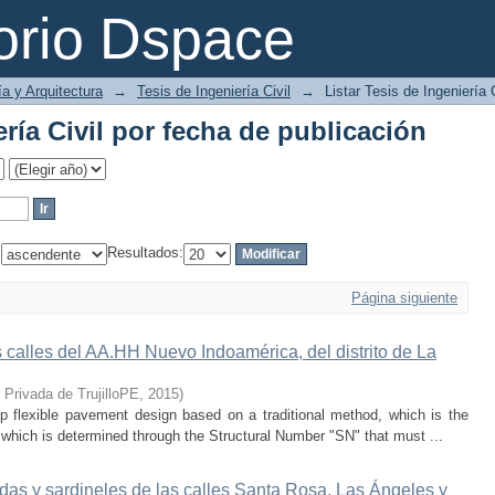
ería Civil por fecha de publicación
orio Dspace
ía y Arquitectura
→
Tesis de Ingeniería Civil
→
Listar Tesis de Ingeniería 
ería Civil por fecha de publicación
:
Resultados:
Página siguiente
s calles del AA.HH Nuevo Indoamérica, del distrito de La
 Privada de TrujilloPE
,
2015
)
p flexible pavement design based on a traditional method, which is the
hich is determined through the Structural Number "SN" that must ...
as y sardineles de las calles Santa Rosa, Las Ángeles y