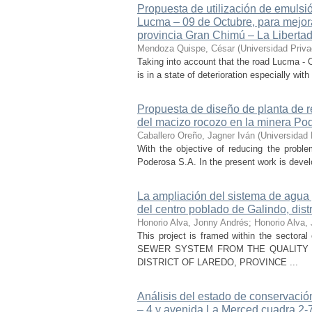
Propuesta de utilización de emulsió
Lucma – 09 de Octubre, para mejorar
provincia Gran Chimú – La Liberta
Mendoza Quispe, César
(
Universidad Priva
Taking into account that the road Lucma - 
is in a state of deterioration especially w
Propuesta de diseño de planta de re
del macizo rocozo en la minera Pod
Caballero Oreño, Jagner Iván
(
Universidad 
With the objective of reducing the proble
Poderosa S.A. In the present work is develo
La ampliación del sistema de agua y
del centro poblado de Galindo, distr
Honorio Alva, Jonny Andrés
;
Honorio Alva,
This project is framed within the sector
SEWER SYSTEM FROM THE QUALITY 
DISTRICT OF LAREDO, PROVINCE ...
Análisis del estado de conservación
– 4 y avenida La Merced cuadra 2-7 