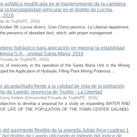
n asfáltica modificada en el mantenimiento de la carretera:
 la transitabilidad vehicular en el distrito de Lucma,
d, 2016
da de TrujilloPE
,
2016
)
October 09, Lucma district, Gran Chimú province, La Libertad department,
ith the presence of abundant dust, which, with proper management ...
lleno hidráulico para aplicación en mejorar la estabilidad
erosa S.A. - unidad Santa Maria, 2016
Privada de TrujilloPE
,
2016
)
ms of insecurity in the operation of the Santa Maria Unit in the Mining
ped the Application of Hydraulic Filling Plant Mining Poderosa ...
 alcantarillado frente a la calidad de vida de la población
ito de Laredo, provincia de Trujillo - La Libertad
 Jonny Andrés
(
Universidad Privada de TrujilloPE
,
2016
)
al objective to develop a proposal for a study on expanding WATER AND
OF LIFE OF THE POPULATION OF THE TOWN CENTER GALINDO,
 del pavimento flexible de la avenida Julián Arce cuadras 1
del distrito de Laredo utilizando el método del índice de