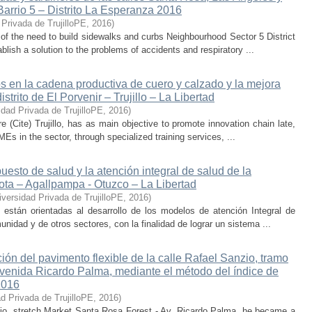
Barrio 5 – Distrito La Esperanza 2016
 Privada de TrujilloPE
,
2016
)
of the need to build sidewalks and curbs Neighbourhood Sector 5 District
ablish a solution to the problems of accidents and respiratory ...
os en la cadena productiva de cuero y calzado y la mejora
strito de El Porvenir – Trujillo – La Libertad
idad Privada de TrujilloPE
,
2016
)
e (Cite) Trujillo, has as main objective to promote innovation chain late,
s in the sector, through specialized training services, ...
uesto de salud y la atención integral de salud de la
ota – Agallpampa - Otuzco – La Libertad
iversidad Privada de TrujilloPE
,
2016
)
d están orientadas al desarrollo de los modelos de atención Integral de
unidad y de otros sectores, con la finalidad de lograr un sistema ...
ón del pavimento flexible de la calle Rafael Sanzio, tramo
enida Ricardo Palma, mediante el método del índice de
2016
d Privada de TrujilloPE
,
2016
)
zio, stretch Market Santa Rosa Forest - Av. Ricardo Palma, he became a