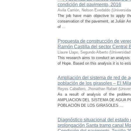
condición del pavimento, 2016
Avila Carrión, Nelson Evedaldo
(
Universida
The job have main objective to apply th
conservation of the pavement, at Julián A
of ...
Propuesta de construcción de vered
Ramón Castilla del sector Central B
Llaure Llapo, Segundo Alberto
(
Universidad
This research aims to conduct an analysis 
of Hope. Based on this analysis it is to est
Ampliación del sistema de red de ag
población de los girasoles – El Mila
Reyes Caballero, Jhonathan Rafael
(
Univer
As a result of analysis of the problema
AMPLIACION DEL SISTEMA DE AGUA PO
POBLACIÓN DE LOS GIRASOLES ...
Diagnóstico situacional del estado 
prolongación Santa tramo canal Moc
Condición del pavimento, Trujillo 