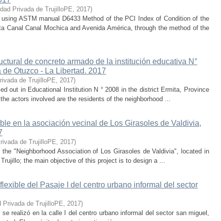
idad Privada de TrujilloPE
,
2017
)
t using ASTM manual D6433 Method of the PCI Index of Condition of the
nta Canal Canal Mochica and Avenida América, through the method of the
uctural de concreto armado de la institución educativa N°
ia de Otuzco - La Libertad. 2017
rivada de TrujilloPE
,
2017
)
ed out in Educational Institution N ° 2008 in the district Ermita, Province
the actors involved are the residents of the neighborhood ...
le en la asociación vecinal de Los Girasoles de Valdivia,
7
rivada de TrujilloPE
,
2017
)
 the "Neighborhood Association of Los Girasoles de Valdivia", located in
rujillo; the main objective of this project is to design a ...
exible del Pasaje I del centro urbano informal del sector
 Privada de TrujilloPE
,
2017
)
s se realizó en la calle I del centro urbano informal del sector san miguel,