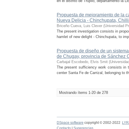
en el distrito de Trujillo, departamento la L
Propuesta de mejoramiento de la car
Nueva Delicia - Chinchupata, Chilli
Briceño Cueva, Luis Clever
(
Universidad Pr
The present investigation consists in propo
hamlet of new delight - Chinchupata, to impr
Propuesta de diseño de un sistema d
de Chugay, provincia de Sánchez Ca
Carbajal Escobedo, Elvis Smit
(
Universidad
The present sufficiency work consists in 
center Santa Fe de Carrizal, belonging to t
Mostrando ítems 1-20 de 278
DSpace software
copyright © 2002-2022
LYR
Contacto
|
Sugerencias