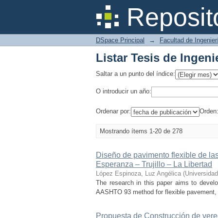
Listar Tesis de Ingeni
Reposit
DSpace Principal
→
Facultad de Ingenier
Listar Tesis de Ingeni
Saltar a un punto del índice:
O introducir un año:
Ordenar por:
Orden
Mostrando ítems 1-20 de 278
Diseño de pavimento flexible de la
Esperanza – Trujillo – La Libertad
López Espinoza, Luz Angélica
(
Universidad
The research in this paper aims to develo
AASHTO 93 method for flexible pavement, w
Propuesta de Construcción de vered