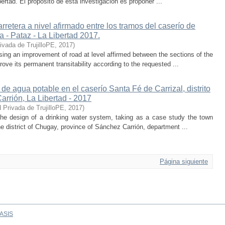
ibertad. El propósito de esta investigación es proponer ...
retera a nivel afirmado entre los tramos del caserío de
a - Pataz - La Libertad 2017.
ivada de TrujilloPE
,
2017
)
sing an improvement of road at level affirmed between the sections of the
ove its permanent transitability according to the requested ...
e agua potable en el caserío Santa Fé de Carrizal, distrito
rrión, La Libertad - 2017
 Privada de TrujilloPE
,
2017
)
the design of a drinking water system, taking as a case study the town
he district of Chugay, province of Sánchez Carrión, department ...
Página siguiente
ASIS