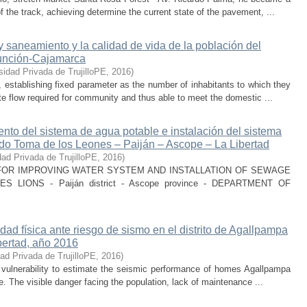
of the track, achieving determine the current state of the pavement, ...
 saneamiento y la calidad de vida de la población del
Asunción-Cajamarca
sidad Privada de TrujilloPE
,
2016
)
s, establishing fixed parameter as the number of inhabitants to which they
te flow required for community and thus able to meet the domestic ...
ento del sistema de agua potable e instalación del sistema
lado Toma de los Leones – Paiján – Ascope – La Libertad
dad Privada de TrujilloPE
,
2016
)
GN FOR IMPROVING WATER SYSTEM AND INSTALLATION OF SEWAGE
IONS - Paiján district - Ascope province - DEPARTMENT OF
dad física ante riesgo de sismo en el distrito de Agallpampa
bertad, año 2016
ad Privada de TrujilloPE
,
2016
)
 vulnerability to estimate the seismic performance of homes Agallpampa
ke. The visible danger facing the population, lack of maintenance ...