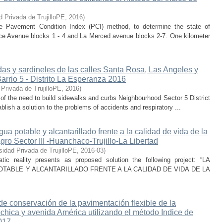
d Privada de TrujilloPE
,
2016
)
e Pavement Condition Index (PCI) method, to determine the state of
rce Avenue blocks 1 - 4 and La Merced avenue blocks 2-7. One kilometer
as y sardineles de las calles Santa Rosa, Las Angeles y
arrio 5 - Distrito La Esperanza 2016
 Privada de TrujilloPE
,
2016
)
of the need to build sidewalks and curbs Neighbourhood Sector 5 District
ablish a solution to the problems of accidents and respiratory ...
ua potable y alcantarillado frente a la calidad de vida de la
gro Sector III -Huanchaco-Trujillo-La Libertad
sidad Privada de TrujilloPE
,
2016-03
)
tic reality presents as proposed solution the following project: “LA
TABLE Y ALCANTARILLADO FRENTE A LA CALIDAD DE VIDA DE LA
de conservación de la pavimentación flexible de la
hica y avenida América utilizando el método Indice de
2017