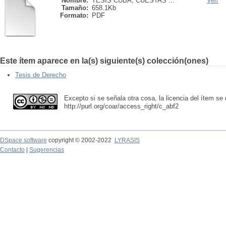
Nombre:
TESIS CUBA, CUESTAS ...
Ver/
Tamaño:
658.1Kb
Formato:
PDF
Este ítem aparece en la(s) siguiente(s) colección(ones)
Tesis de Derecho
Excepto si se señala otra cosa, la licencia del ítem s
http://purl.org/coar/access_right/c_abf2
DSpace software
copyright © 2002-2022
LYRASIS
Contacto
|
Sugerencias