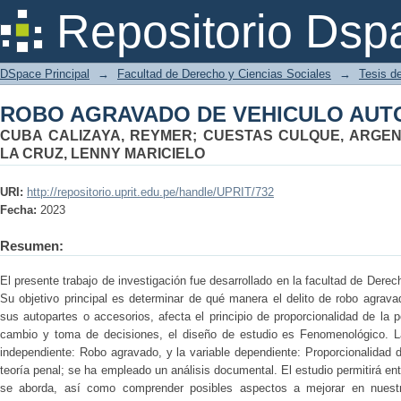
ROBO AGRAVADO DE VEHICULO AUT
Repositorio Dsp
DSpace Principal
→
Facultad de Derecho y Ciencias Sociales
→
Tesis d
ROBO AGRAVADO DE VEHICULO AUT
CUBA CALIZAYA, REYMER
;
CUESTAS CULQUE, ARGEN
LA CRUZ, LENNY MARICIELO
URI:
http://repositorio.uprit.edu.pe/handle/UPRIT/732
Fecha:
2023
Resumen:
El presente trabajo de investigación fue desarrollado en la facultad de Derech
Su objetivo principal es determinar de qué manera el delito de robo agrav
sus autopartes o accesorios, afecta el principio de proporcionalidad de la p
cambio y toma de decisiones, el diseño de estudio es Fenomenológico. La
independiente: Robo agravado, y la variable dependiente: Proporcionalidad 
teoría penal; se ha empleado un análisis documental. El estudio permitirá e
se aborda, así como comprender posibles aspectos a mejorar en nuestro