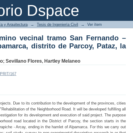
camino vecinal tramo San Fernando 
orio Dspace
 Parcoy, Pataz, la libertad 2018.
ía y Arquitectura
→
Tesis de Ingeniería Civil
→
Ver ítem
amino vecinal tramo San Fernando –
pamarca, distrito de Parcoy, Pataz, la
lo
;
Sevillano Flores, Hartley Melaneo
/UPRIT/167
rojects. Due to its contribution to the development of the provinces, cities
ehabilitation of the Neighborhood Road. It will be developed fulfilling all
nvestigation for its development and execution of said project. The purpose
borhood road located in the District of Parcoy, the section starts in the
piche - Arcay, ending in the hamlet of Alpamarca. For this we carry out
as: soil study, survey to non-experimental descriptive research in or that