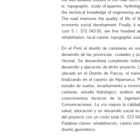
is; topographic, study of quarries, hydrolo
the technical knowledge of engineering an
The road improves the quality of life of 
economic social development. Finally, it w
cost S /. 572 043.65, are five hundred a
rehabilitation, local canine, topographic su
En el Perú el diseño de carreteras es un
desarrollo de las provincias, ciudades y pu
Vecinal. Se desarrollará cumpliendo todo
desarrollo y ejecución de dicho proyecto. La
ubicado en el Distrito de Parcoy, el tra
finalizando en el caserío de Alpamarca. P
estudio de suelos, levantamiento a investi
canteras, estudio hidrológico, análisis 
conocimientos técnicos de la ingenier
Comunicaciones. La vía mejora la calida
salud, educación y un desarrollo social 
del proyecto con un costo total S/. 572 04
Palabras claves: rehabilitación, canino vec
diseño geométrico.