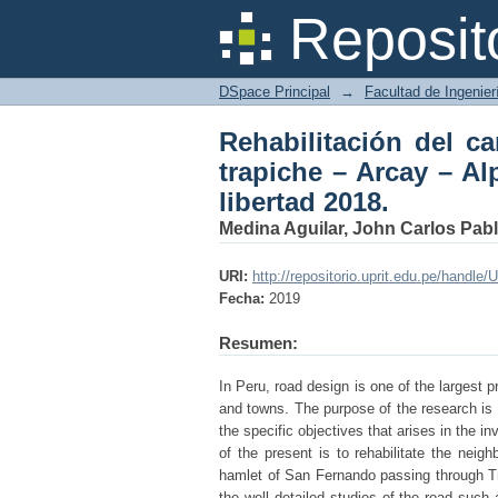
Rehabilitación del 
Reposit
Alpamarca, distrito de
DSpace Principal
→
Facultad de Ingenier
Rehabilitación del c
trapiche – Arcay – Al
libertad 2018.
Medina Aguilar, John Carlos Pab
URI:
http://repositorio.uprit.edu.pe/handle
Fecha:
2019
Resumen:
In Peru, road design is one of the largest p
and towns. The purpose of the research is "R
the specific objectives that arises in the i
of the present is to rehabilitate the neigh
hamlet of San Fernando passing through Tra
the well detailed studies of the road such 