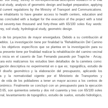
gical study, analysis of geometric design and budget preparation, applying
d current regulations by the Ministry of Transport and Communications.
the inhabitants to have greater access to health centers, education and
as concluded with a budget for the execution of the project with a total
nd seventy-two thousand and forty-three with 65/100 soles Key words:
rvey, soil study, hydrological study, geometric design.
o de los proyectos de mayor envergadura. Debido a su contribución al
eblos. La investigación tiene por finalidad la “Rehabilitación Del Camino
s los objetivos específicos que se plantea en la investigación para su
 presente tiene por finalidad realizar la rehabilitación del camino vecinal
mo inicia en el caserío de San Fernando pasando por Trapiche - Arcay,
ara esto realizamos los estudios bien detallados de la carretera como:
gación descriptiva no experimental en o que es; topográfica, estudio de
del diseño geométrico y la elaboración del presupuesto, aplicando los
ía y la normatividad vigente por el Ministerio de Transportes y
d de vida de los pobladores a tener un mayor acceso a los centros de
económico. Finalmente se concluyó con un presupuesto para la ejecución
3.65, son quinientos setenta y dos mil cuarenta y tres con 65/100 soles
inal, levantamiento de topográfico, estudio de suelos, estudio hidrológico,