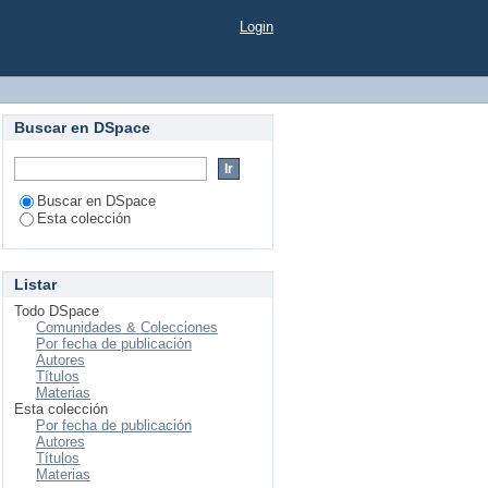
– trapiche – Arcay –
Login
Buscar en DSpace
Buscar en DSpace
Esta colección
Listar
Todo DSpace
Comunidades & Colecciones
Por fecha de publicación
Autores
Títulos
Materias
Esta colección
Por fecha de publicación
Autores
Títulos
Materias